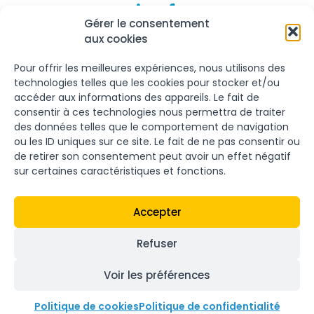
Gérer le consentement
aux cookies
Nos services
Le Groupe
Pour offrir les meilleures expériences, nous utilisons des
Fibre et DSL
Nous contacter
technologies telles que les cookies pour stocker et/ou
accéder aux informations des appareils. Le fait de
Back-up et 4G/5G
Nous découvrir
consentir à ces technologies nous permettra de traiter
Téléphonie fixe
Plaquette de nos produits
des données telles que le comportement de navigation
ou les ID uniques sur ce site. Le fait de ne pas consentir ou
Téléphonie mobile
Devenir partenaire
de retirer son consentement peut avoir un effet négatif
Cybersécurité
sur certaines caractéristiques et fonctions.
Sauvegarde
Accepter
Collaboration et partage
Réseau et matériel
Refuser
informatique
Voir les préférences
Groupe Proxitel 2026
Tous droits réservés
Mentions légales
Politique de cookies
Politique de confidentialité
Politique de confidentialité
Politique de cookies (UE)