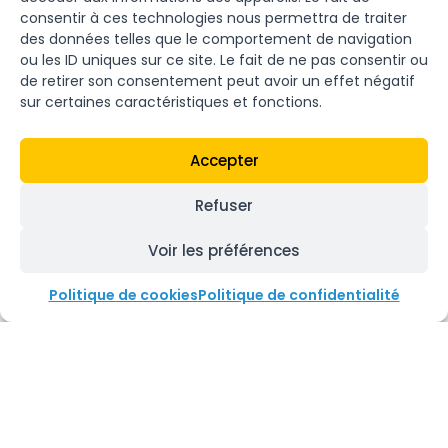
Qui peut participer ?
consentir à ces technologies nous permettra de traiter
des données telles que le comportement de navigation
ou les ID uniques sur ce site. Le fait de ne pas consentir ou
Conditions de parrainage
de retirer son consentement peut avoir un effet négatif
sur certaines caractéristiques et fonctions.
Conditions d'éligibilité à la récompense
Accepter
Modalités de remise de la récompense
Refuser
Limites et exclusions
Voir les préférences
Durée de l'offre
Politique de cookies
Politique de confidentialité
Protection des données