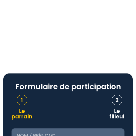
Formulaire de participation
1
2
Le
Le
parrain
filleul