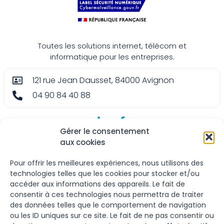
Toutes les solutions internet, télécom et
informatique pour les entreprises.
121 rue Jean Dausset, 84000 Avignon
04 90 84 40 88
Gérer le consentement
aux cookies
Nos services
Le Groupe
Pour offrir les meilleures expériences, nous utilisons des
Fibre et DSL
Nous contacter
technologies telles que les cookies pour stocker et/ou
accéder aux informations des appareils. Le fait de
Back-up et 4G/5G
Nous découvrir
consentir à ces technologies nous permettra de traiter
Téléphonie fixe
Plaquette de nos produits
des données telles que le comportement de navigation
ou les ID uniques sur ce site. Le fait de ne pas consentir ou
Téléphonie mobile
Devenir partenaire